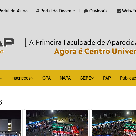
Portal do Aluno
Portal do Docente
Ouvidoria
Web-Em
Inscrições
CPA
NAPA
CEPE
PAP
Publica
6