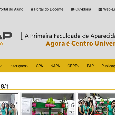
Portal do Aluno
Portal do Docente
Ouvidoria
Web-Em
Inscrições
CPA
NAPA
CEPE
PAP
Publica
18/1