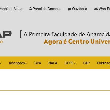
Portal do Aluno
Portal do Docente
Ouvidoria
Web-Em
Inscrições
CPA
NAPA
CEPE
PAP
Publica