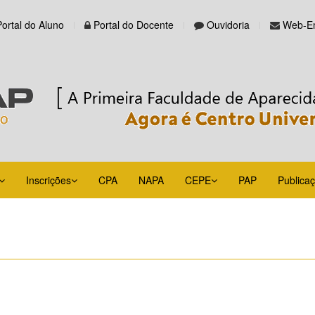
Portal do Aluno
Portal do Docente
Ouvidoria
Web-Em
Inscrições
CPA
NAPA
CEPE
PAP
Publica