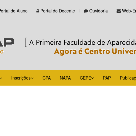
Portal do Aluno
Portal do Docente
Ouvidoria
Web-Em
Inscrições
CPA
NAPA
CEPE
PAP
Publica