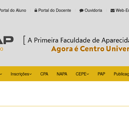
Portal do Aluno
Portal do Docente
Ouvidoria
Web-Em
Inscrições
CPA
NAPA
CEPE
PAP
Publica